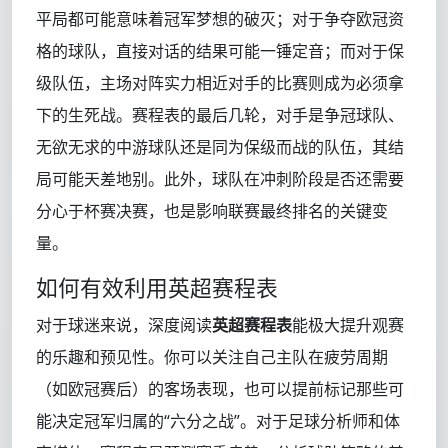
平局都可能意味着冠军梦想的破灭；对于争夺欧冠资
格的球队，直接对话的结果可能一锤定音；而对于保
级队伍，主场对阵实力相近对手的比赛则成为必须拿
下的生死战。赛程表的最后几轮，对手是争冠球队、
无欲无求的中游球队还是同为保级而战的队伍，其结
局可能天差地别。此外，球队在冲刺阶段是否还需要
分心于杯赛决赛，也是影响联赛最终排名的关键变
量。
如何有效利用英超赛程表
对于球迷来说，深度阅读
英超赛程表
能极大提升观赛
的乐趣和预见性。你可以关注自己主队在疲劳周期
（如欧冠赛后）的客场表现，也可以提前标记那些可
能决定冠军归属的“六分之战”。对于足球分析师和体