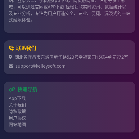
站、登录入口、手机版app下载、网页版网址、注册等多个领
域，可以通过官网或APP下载 轻松获取实时资讯、数据统计以
及专业分析，专注为用户打造安全、专业、便捷、沉浸式的一站
式娱乐体验。
联系我们
湖北省宜昌市东城区新华路523号幸福家园15栋4单元772室
support@kelleysoft.com
快速导航
App下载
关于我们
隐私政策
用户协议
网站地图