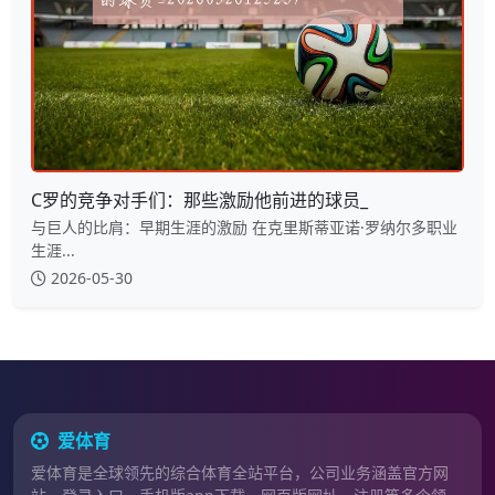
C罗的竞争对手们：那些激励他前进的球员_
与巨人的比肩：早期生涯的激励 在克里斯蒂亚诺·罗纳尔多职业
生涯...
2026-05-30
爱体育
爱体育是全球领先的综合体育全站平台，公司业务涵盖官方网