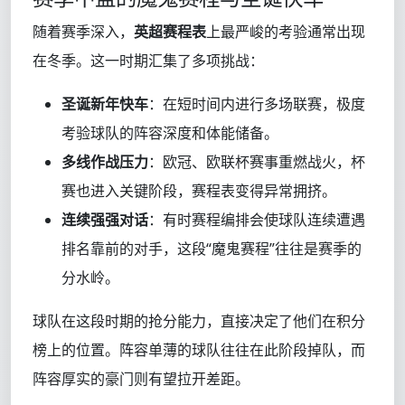
随着赛季深入，
英超赛程表
上最严峻的考验通常出现
在冬季。这一时期汇集了多项挑战：
圣诞新年快车
：在短时间内进行多场联赛，极度
考验球队的阵容深度和体能储备。
多线作战压力
：欧冠、欧联杯赛事重燃战火，杯
赛也进入关键阶段，赛程表变得异常拥挤。
连续强强对话
：有时赛程编排会使球队连续遭遇
排名靠前的对手，这段“魔鬼赛程”往往是赛季的
分水岭。
球队在这段时期的抢分能力，直接决定了他们在积分
榜上的位置。阵容单薄的球队往往在此阶段掉队，而
阵容厚实的豪门则有望拉开差距。