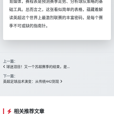
育媒体，赛程表是预测赛季走势、分析球队策略的基
础工具。总而言之，这张看似简单的表格，蕴藏着解
读英超这个世界上最激烈联赛的丰富密码，是每个赛
季不可或缺的指南针。
上一篇：
球迷泪目！又一个苏超赛季的结束，是…
下一篇：
英超足球战术演变：从传统442到现
相关推荐文章