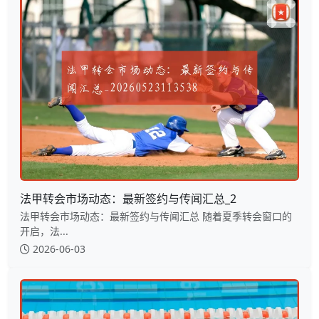
法甲转会市场动态：最新签约与传闻汇总_2
法甲转会市场动态：最新签约与传闻汇总 随着夏季转会窗口的
开启，法...
2026-06-03