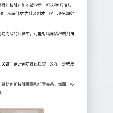
轻微的接触可能不被吹罚。但这种“尺度放
动，从而引发“为什么刚才不吹，现在却吹”
势均力敌的比赛中，可能对临界情况的判罚
在关键时刻对判罚提出质疑，这在一定程度
能辅助判断接触瞬间和位置关系。然而，技
分。