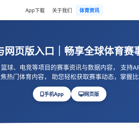
App下载
关于我们
体育资讯
P与网页版入口｜畅享全球体育赛
篮球、电竞等项目的赛事资讯与数据内容， 支持
A
焦热门体育内容， 助您轻松获取赛事动态，掌握
手机App
网页版