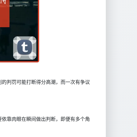
利的判罚可能打断得分高潮，而一次有争议
要依靠肉眼在瞬间做出判断，即便有多个角