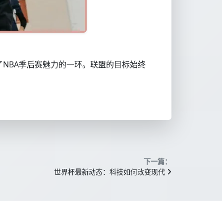
NBA季后赛魅力的一环。联盟的目标始终
下一篇：
世界杯最新动态：科技如何改变现代