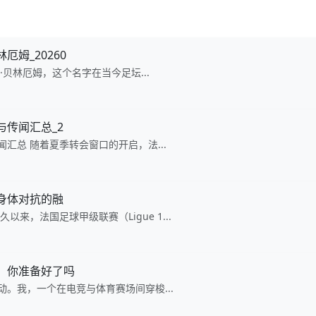
姆_20260
贝林厄姆，这个名字在当今足坛...
传闻汇总_2
汇总 随着夏季转会窗口的开启，法...
身体对抗的融
来，法国足球甲级联赛（Ligue 1...
，你准备好了吗
。我，一个在电竞与体育赛场间穿梭...