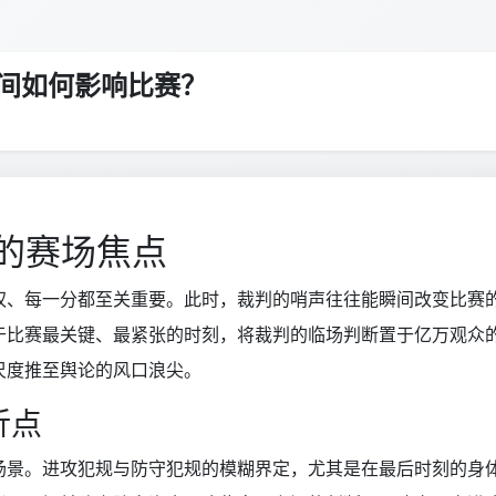
瞬间如何影响比赛？
罚的赛场焦点
球权、每一分都至关重要。此时，裁判的哨声往往能瞬间改变比赛
于比赛最关键、最紧张的时刻，将裁判的临场判断置于亿万观众
尺度推至舆论的风口浪尖。
折点
场景。进攻犯规与防守犯规的模糊界定，尤其是在最后时刻的身