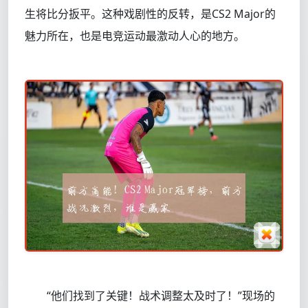
生将比分扳平。这种戏剧性的反转，是CS2 Major的
魅力所在，也是电竞运动最激动人心的地方。
“他们找到了关键！战术调整太及时了！”现场的