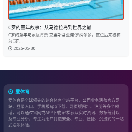
C罗的童年故事：从马德拉岛到世界之巅
C罗的童年与家庭背景 克里斯蒂亚诺·罗纳尔多，这位后来被称
为C罗...
2026-05-30
爱体育
爱体育是全球领先的综合体育全站平台，公司业务涵盖官方网
站、登录入口、手机版app下载、网页版网址、注册等多个领
域，可以通过官网或APP下载 轻松获取实时资讯、数据统计以
及专业分析，专注为用户打造安全、专业、便捷、沉浸式的一站
式娱乐体验。