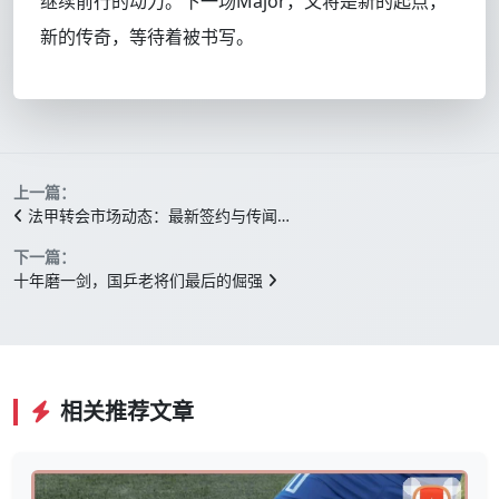
继续前行的动力。下一场Major，又将是新的起点，
新的传奇，等待着被书写。
上一篇：
法甲转会市场动态：最新签约与传闻…
下一篇：
十年磨一剑，国乒老将们最后的倔强
相关推荐文章