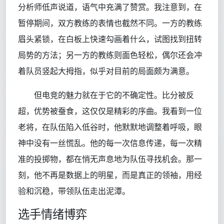
分析师低声说道，语气中充满了赞赏。我注意到，在
暂停期间，双方教练的表情也截然不同。一方的教练
眉头紧锁，在白板上快速勾画着什么，试图找到扭转
局势的方法；另一方的教练则面色轻松，偶尔还会冲
着队员竖起大拇指，似乎对目前的局面颇为满意。
但电竞的魅力就在于它的不确定性。比分被反
超，优势被蚕食，这仅仅是精彩的序曲。我看到一位
老将，在队伍陷入低谷时，他默默地调整着呼吸，眼
神中没有一丝慌乱。他的每一次信息传递，每一次精
准的投掷物，都在悄无声息地为队伍寻找机会。那一
刻，他不再是数据上的明星，而是真正的领袖，用经
验和沉稳，带领队伍走出泥潭。
选手情绪博弈