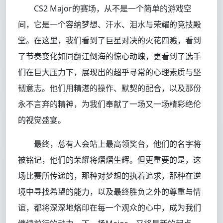
CS2 Major的赛场，从不是一个简单的游戏空
间，它是一个容纳梦想、汗水、泪水与荣耀的竞技殿
堂。在这里，我们看到了巨星对决的火花四溅，看到
了节奏变化如同翻江倒海的惊心动魄，更看到了选手
们在巨大压力下，展现出的超乎寻常的心理素质与坚
韧意志。他们用精湛的操作、默契的配合，以及那份
永不言弃的精神，为我们奉献了一场又一场精彩绝伦
的视觉盛宴。
最终，总有人会站上最高领奖台，他们的名字将
被铭记，他们的荣耀将熠熠生辉。但更重要的是，这
场比赛所传递的，那种对梦想的执着追求，那种在逆
境中寻找希望的能力，以及最终胜负之外的尊重与情
谊，都将深深地烙印在每一个观众的心中，成为我们