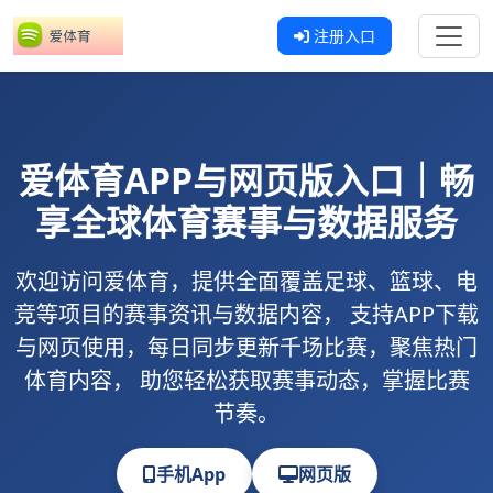
注册入口
爱体育
APP与网页版入口｜畅
享全球体育赛事与数据服务
欢迎访问
爱体育
，提供全面覆盖足球、篮球、电
竞等项目的赛事资讯与数据内容， 支持
APP下载
与
网页使用
，每日同步更新千场比赛，聚焦热门
体育内容， 助您轻松获取赛事动态，掌握比赛
节奏。
手机App
网页版