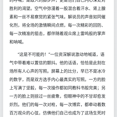
的呼喊，是敌人的脚步声，更是他们自己内心深处对
胜利的渴望。空气中弥漫着一股混合着汗水、肾上腺
素和一丝不易察觉的紧张气味。解说员的声音如同催
化剂，将全场的激情瞬间点燃，每一次精彩的回防、
每一次精准的狙击，都伴随着观众席上雷鸣般的掌声
和呐喊。
“这是不可能的！”一位资深解说激动地喊道，语
气中带着难以置信的颤抖。他的话语，恰恰是此刻在
场所有人心声的写照。屏幕上的比分，早已不是冰冷
的数字，而是双方选手内心最真实的写照。一方的脸
上写满了坚毅，每一次操作都如同教科书般完美；另
一方的脸上则掠过一丝疲惫，但眼神中的不甘却愈发
炽烈。他们的每一次对枪，每一次博弈，都牵动着数
百万观众的心弦，仿佛他们自己也成为了这场生死时