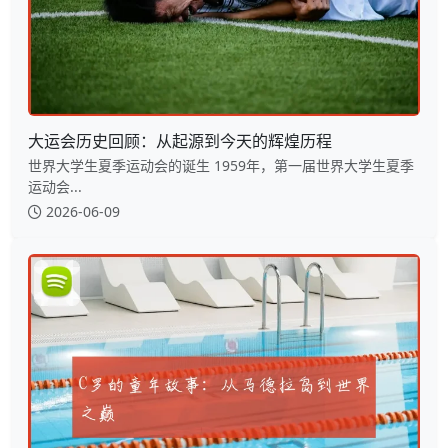
大运会历史回顾：从起源到今天的辉煌历程
世界大学生夏季运动会的诞生 1959年，第一届世界大学生夏季
运动会...
2026-06-09